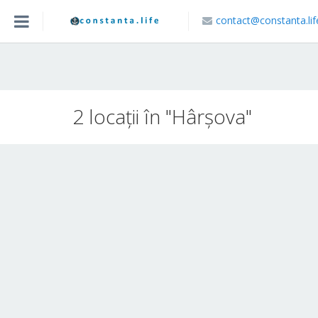
contact@constanta.lif
Acasa
Blog
2 locaţii în "Hârșova"
Caută Locație