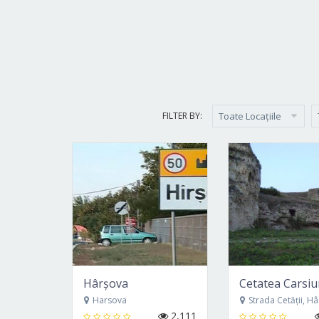
FILTER BY:
Toate Locațiile
Hârșova
Cetatea Carsi
Harsova
Strada Cetății, Hârșov
2,111