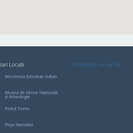
zari Locatii
Urmareste-ne pe FB
Moscheea Esmahan Sultan
Muzeul de Istorie Națională
și Arheologie
Portul Tomis
Plaja Navodari