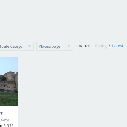
Rating
/
Latest
SORT BY:
Toate Categoriile
Places/page
um
a 905400
3,338