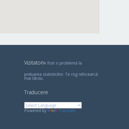
Vizitatori
A fost o problemă la
preluarea statisticilor. Te rog reîncearcă
mai târziu.
Traducere
Powered by
Translate