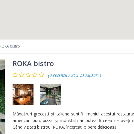
ROKA bistro
ROKA bistro
(0 recenzii / 815 vizualizări )
Mâncăruri grecești și italiene sunt în meniul acestui restauran
american bun, pizza și monkfish ar putea fi ceea ce aveți n
Când vizitați bistroul ROKA, încercați o bere delicioasă.