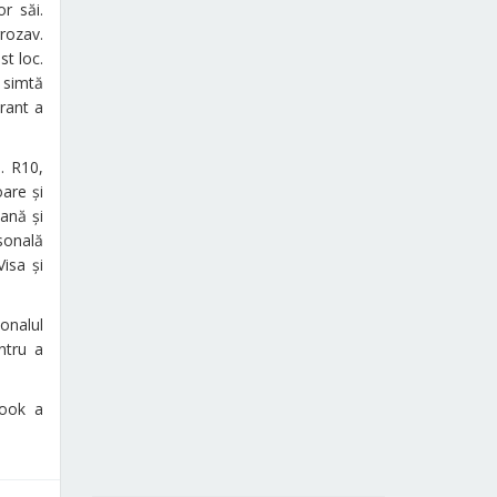
r săi.
rozav.
st loc.
e simtă
urant a
. R10,
are și
iană și
rsonală
isa și
onalul
ntru a
book a