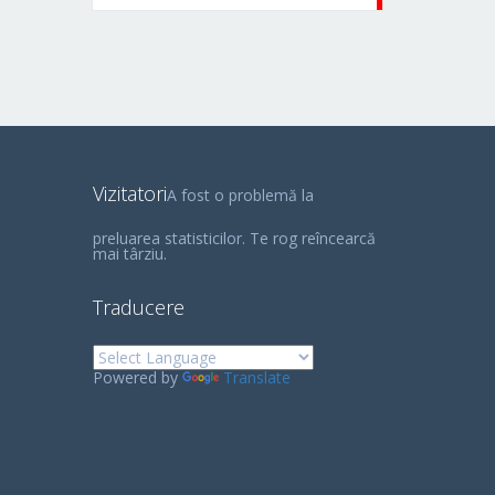
Vizitatori
A fost o problemă la
preluarea statisticilor. Te rog reîncearcă
mai târziu.
Traducere
Powered by
Translate