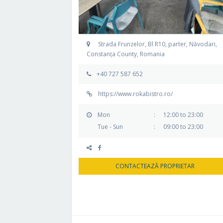
Strada Frunzelor, Bl R10, parter, Năvodari,
Constanța County, Romania
+40 727 587 652
https://www.rokabistro.ro/
Mon
:
12:00 to 23:00
Tue - Sun
:
09:00 to 23:00
CONTACTEAZĂ PROPRIETAR