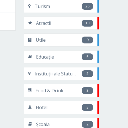
Turism
26
Atractii
10
Utile
9
Educație
5
Instituții ale Statului
5
Food & Drink
3
Hotel
3
Școală
2