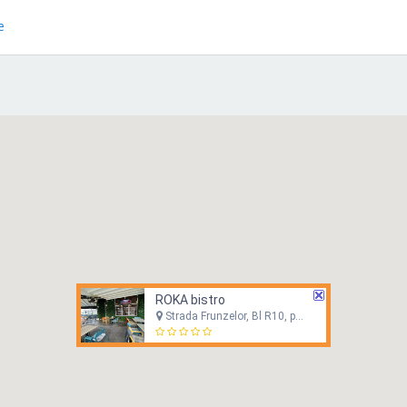
e
ROKA bistro
Strada Frunzelor, Bl R10, parter, Năvodari, Constanța County, Romania