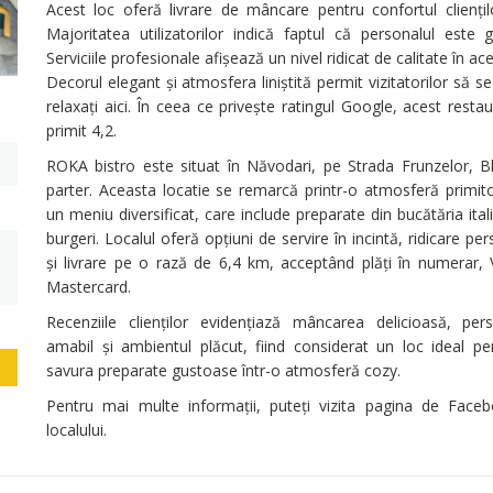
Acest loc oferă livrare de mâncare pentru confortul cliențilo
Majoritatea utilizatorilor indică faptul că personalul este g
Serviciile profesionale afișează un nivel ridicat de calitate în ace
Decorul elegant și atmosfera liniștită permit vizitatorilor să s
relaxați aici. În ceea ce privește ratingul Google, acest resta
primit 4,2.
ROKA bistro este situat în Năvodari, pe Strada Frunzelor, Bl
parter. Aceasta locatie se remarcă printr-o atmosferă primito
un meniu diversificat, care include preparate din bucătăria ital
burgeri. Localul oferă opțiuni de servire în incintă, ridicare pe
și livrare pe o rază de 6,4 km, acceptând plăți în numerar, V
Mastercard.
Recenziile clienților evidențiază mâncarea delicioasă, pers
amabil și ambientul plăcut, fiind considerat un loc ideal pe
savura preparate gustoase într-o atmosferă cozy.
Pentru mai multe informații, puteți vizita pagina de Face
localului.