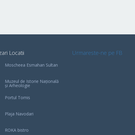
zari Locatii
Urmareste-ne pe FB
Moscheea Esmahan Sultan
Muzeul de Istorie Națională
și Arheologie
Portul Tomis
Plaja Navodari
ROKA bistro