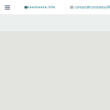
contact@constanta.lif
Acasa
Blog
Caută Locație