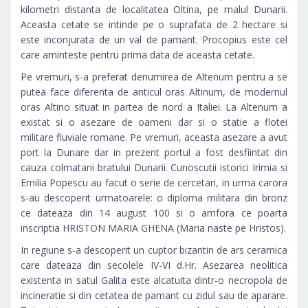
kilometri distanta de localitatea Oltina, pe malul Dunarii.
Aceasta cetate se intinde pe o suprafata de 2 hectare si
este inconjurata de un val de pamant. Procopius este cel
care aminteste pentru prima data de aceasta cetate.
Pe vremuri, s-a preferat denumirea de Altenum pentru a se
putea face diferenta de anticul oras Altinum, de modernul
oras Altino situat in partea de nord a Italiei. La Altenum a
existat si o asezare de oameni dar si o statie a flotei
militare fluviale romane. Pe vremuri, aceasta asezare a avut
port la Dunare dar in prezent portul a fost desfiintat din
cauza colmatarii bratului Dunarii. Cunoscutii istorici Irimia si
Emilia Popescu au facut o serie de cercetari, in urma carora
s-au descoperit urmatoarele: o diploma militara din bronz
ce dateaza din 14 august 100 si o amfora ce poarta
inscriptia HRISTON MARIA GHENA (Maria naste pe Hristos).
In regiune s-a descoperit un cuptor bizantin de ars ceramica
care dateaza din secolele IV-VI d.Hr. Asezarea neolitica
existenta in satul Galita este alcatuita dintr-o necropola de
incineratie si din cetatea de pamant cu zidul sau de aparare.