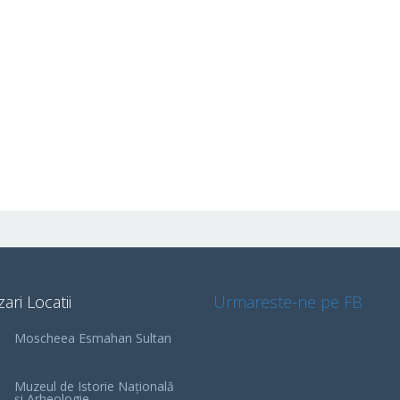
zari Locatii
Urmareste-ne pe FB
Moscheea Esmahan Sultan
Muzeul de Istorie Națională
și Arheologie