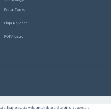
Portul Tomis
Plaja Navodari
ROKA bistro
ă utilizați acest site web, sunteți de acord cu utilizarea acestora.