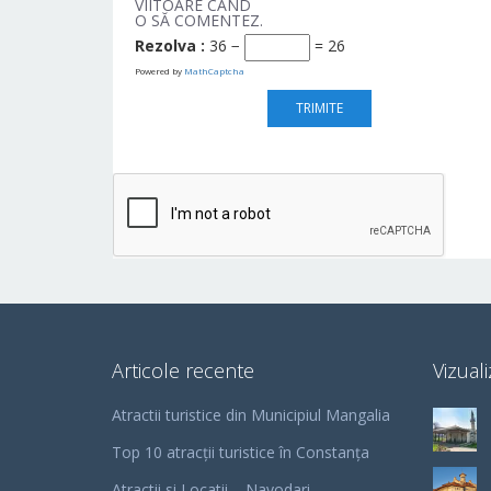
VIITOARE CÂND
O SĂ COMENTEZ.
Rezolva :
36 −
= 26
Powered by
MathCaptcha
Articole recente
Vizuali
Atractii turistice din Municipiul Mangalia
Top 10 atracții turistice în Constanța
Atractii si Locatii – Navodari