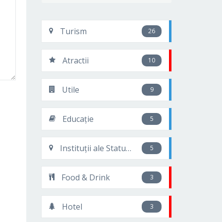
Turism
26
Atractii
10
Utile
9
Educație
5
Instituții ale Statului
5
Food & Drink
3
Hotel
3