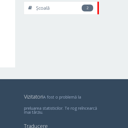
Școală
2
Vizitatori
A fost o problemă la
preluarea statisticilor. Te rog reîncearcă
mai târziu.
Traducere