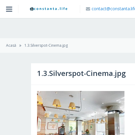
contact@constanta.lif
Acasa
Blog
Acasă
1.3.Silverspot-Cinema.jpg
Caută Locație
1.3.Silverspot-Cinema.jpg