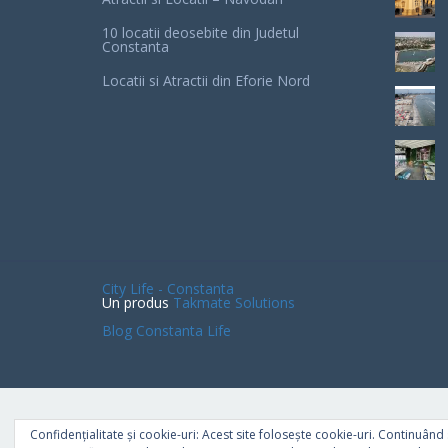
10 locatii deosebite din Judetul
Constanta
Locatii si Atractii din Eforie Nord
City Life - Constanta
Un produs
Takmate Solutions
Blog Constanta Life
Confidențialitate și cookie-uri: Acest site folosește cookie-uri. Continuând s