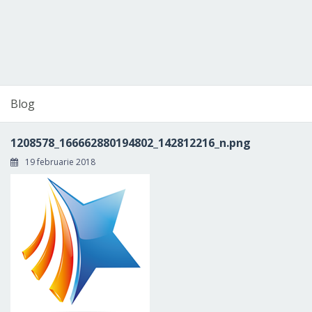
Blog
1208578_166662880194802_142812216_n.png
19 februarie 2018