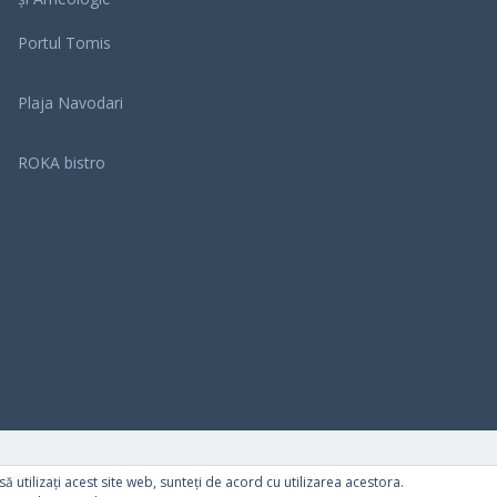
Portul Tomis
Plaja Navodari
ROKA bistro
ă utilizați acest site web, sunteți de acord cu utilizarea acestora.