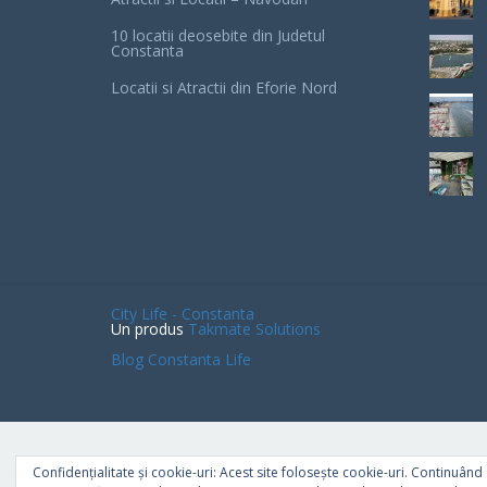
10 locatii deosebite din Judetul
Constanta
Locatii si Atractii din Eforie Nord
City Life - Constanta
Un produs
Takmate Solutions
Blog Constanta Life
Confidențialitate și cookie-uri: Acest site folosește cookie-uri. Continuând s