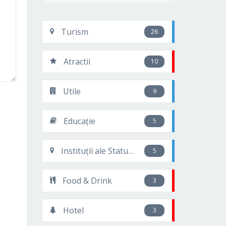
Turism
26
Atractii
10
Utile
9
Educație
5
Instituții ale Statului
5
Food & Drink
3
Hotel
3