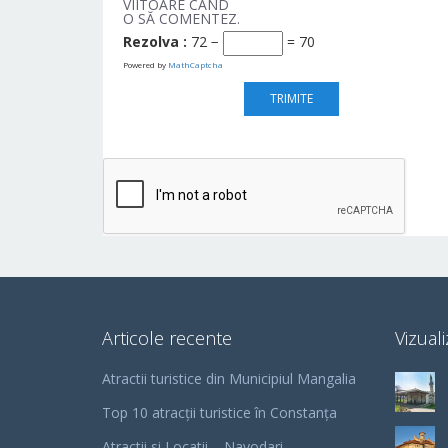
VIITOARE CÂND
O SĂ COMENTEZ.
Rezolva :
72 −
= 70
Powered by
MathCaptcha
Articole recente
Vizuali
Atractii turistice din Municipiul Mangalia
Top 10 atracții turistice în Constanța
Atractii si Locatii – Navodari