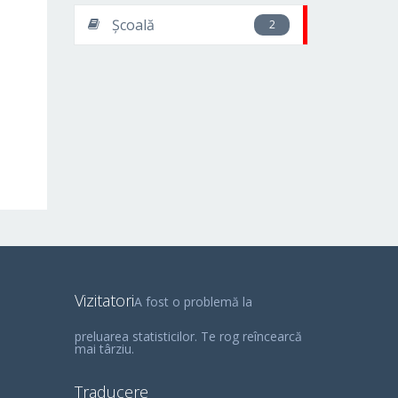
Școală
2
Vizitatori
A fost o problemă la
preluarea statisticilor. Te rog reîncearcă
mai târziu.
Traducere