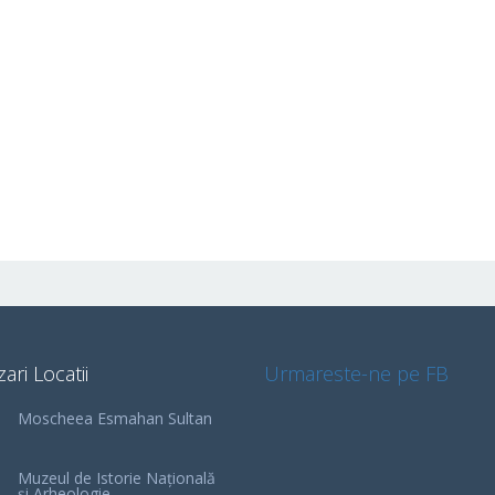
zari Locatii
Urmareste-ne pe FB
Moscheea Esmahan Sultan
Muzeul de Istorie Națională
și Arheologie