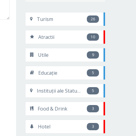
Turism
26
Atractii
10
Utile
9
Educație
5
Instituții ale Statului
5
Food & Drink
3
Hotel
3