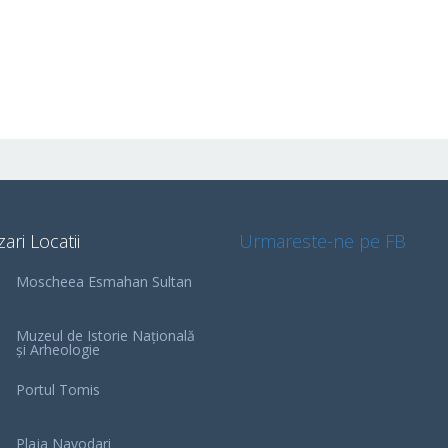
zari Locatii
Urmareste-ne pe FB
Moscheea Esmahan Sultan
Muzeul de Istorie Națională
și Arheologie
Portul Tomis
Plaja Navodari