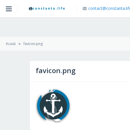
contact@constanta.lif
Acasa
Blog
Acasă
favicon.png
Caută Locație
favicon.png