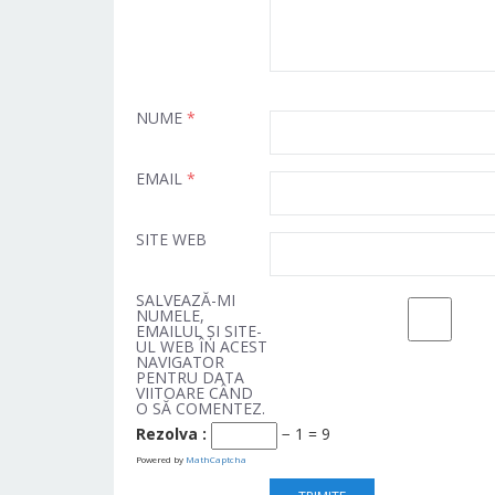
NUME
*
EMAIL
*
SITE WEB
SALVEAZĂ-MI
NUMELE,
EMAILUL ȘI SITE-
UL WEB ÎN ACEST
NAVIGATOR
PENTRU DATA
VIITOARE CÂND
O SĂ COMENTEZ.
Rezolva :
− 1 = 9
Powered by
MathCaptcha