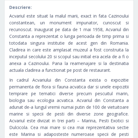
Descriere:
Acvariul este situat la malul marii, exact in fata Cazinoului
constantean, un monument impunator, cunoscut si
recunoscut. Inaugurat pe data de 1 mai 1958, Acvariul din
Constanta a reprezentat o lunga perioada de timp prima si
totodata singura institutie de acest gen din Romania.
Cladirea in care este amplasat muzeul a fost construita la
inceputul secolului 20 si scopul sau initial era acela de a fi o
anexa a Cazinoului. Pana la reamenajare si la destinatia
actuala cladirea a functionat pe post de restaurant.
In cadrul Acvariului din Constanta exista o expozitie
permanenta de flora si fauna acvatica dar si unele expozitii
temprare pe tematici diverse precum pescuitul marin,
biologia sau ecologia acvatica. Acvariul din Constanta a
adunat de-a lungul vremii numai putin de 100 de vietuitoare
marine si specii de pesti din diverse zone geografice.
Acvariul este divizat in trei parti – Marina, Pesti Exotici si
Dulcicola. Cea mai mare si cea mai reprezentativa sectie
este Marina si adaposteste numeroase specii de pesti