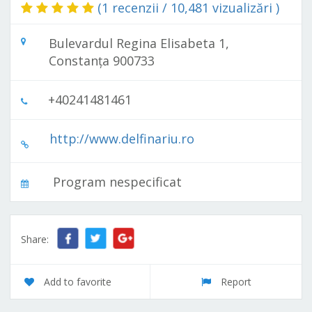
(1 recenzii / 10,481 vizualizări )
Bulevardul Regina Elisabeta 1,
Constanța 900733
+40241481461
http://www.delfinariu.ro
4
Program nespecificat
Share:
Acvariu Constanta
Bulevardul Regina Elisabeta 1, Constanța 900733
4
Add to favorite
Report