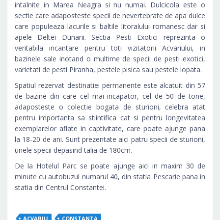
intalnite in Marea Neagra si nu numai. Dulcicola este o
sectie care adaposteste specii de nevertebrate de apa dulce
care populeaza lacurile si baltile litoralului romanesc dar si
apele Deltei Dunarii. Sectia Pesti Exotici reprezinta o
veritabila incantare pentru toti vizitatorii Acvariului, in
bazinele sale inotand o multime de specii de pesti exotici,
varietati de pesti Piranha, pestele pisica sau pestele lopata.
Spatiul rezervat destinatiei permanente este alcatuit din 57
de bazine din care cel mai incapator, cel de 50 de tone,
adaposteste o colectie bogata de sturioni, celebra atat
pentru importanta sa stiintifica cat si pentru longevitatea
exemplarelor aflate in captivitate, care poate ajunge pana
la 18-20 de ani. Sunt prezentate aici patru specii de sturioni,
unele specii depasind talia de 180cm.
De la Hotelul Parc se poate ajunge aici in maxim 30 de
minute cu autobuzul numarul 40, din statia Pescarie pana in
statia din Centrul Constantei.
ACVARIU
CONSTANTA