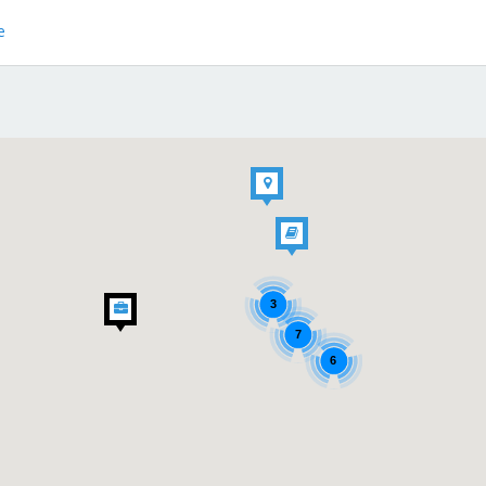
e
3
7
6