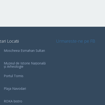
zari Locatii
Urmareste-ne pe FB
Moscheea Esmahan Sultan
Muzeul de Istorie Națională
și Arheologie
Portul Tomis
Plaja Navodari
ROKA bistro