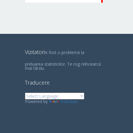
Vizitatori
A fost o problemă la
preluarea statisticilor. Te rog reîncearcă
mai târziu.
Traducere
Powered by
Translate