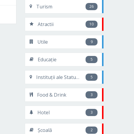
Turism
26
Atractii
10
Utile
9
Educație
5
Instituții ale Statului
5
Food & Drink
3
Hotel
3
Școală
2