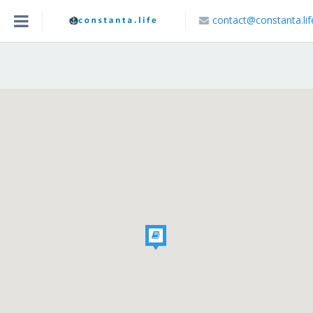
contact@constanta.lif
Acasa
Blog
Caută Locație