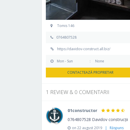
Tomis 146
0764807528
https://davidov-construct.all.biz/
Mon - Sun
:
None
CONTACTEAZĂ PROPRIETAR
1 REVIEW & 0 COMENTARII
01constructor
0764807528 Davidov construcții
on 22 august 2019
| Răspuns