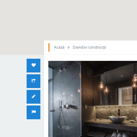
Acasă
Davidov construcții