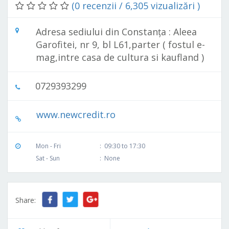
(0 recenzii / 6,305 vizualizări )
Adresa sediului din Constanța : Aleea
Garofitei, nr 9, bl L61,parter ( fostul e-
mag,intre casa de cultura si kaufland )
0729393299
www.newcredit.ro
Mon - Fri
:
09:30 to 17:30
Sat - Sun
:
None
Share: