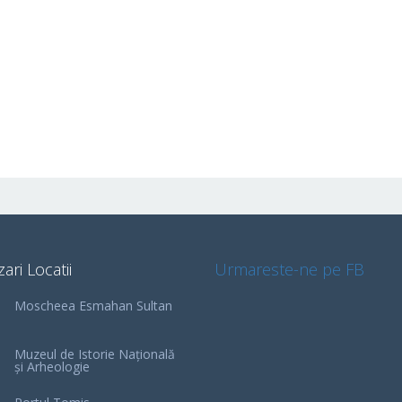
zari Locatii
Urmareste-ne pe FB
Moscheea Esmahan Sultan
Muzeul de Istorie Națională
și Arheologie