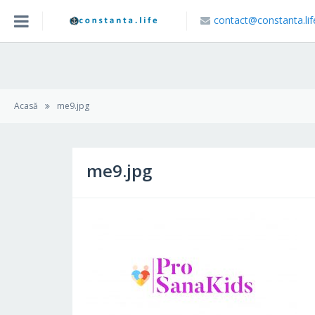
contact@constanta.lif
Acasa
Blog
Acasă
me9.jpg
Caută Locație
me9.jpg