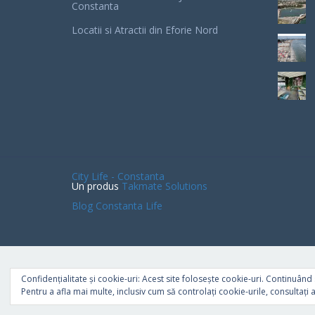
Constanta
Locatii si Atractii din Eforie Nord
City Life - Constanta
Un produs
Takmate Solutions
Blog Constanta Life
Confidențialitate și cookie-uri: Acest site folosește cookie-uri. Continuând s
Pentru a afla mai multe, inclusiv cum să controlați cookie-urile, consultați a