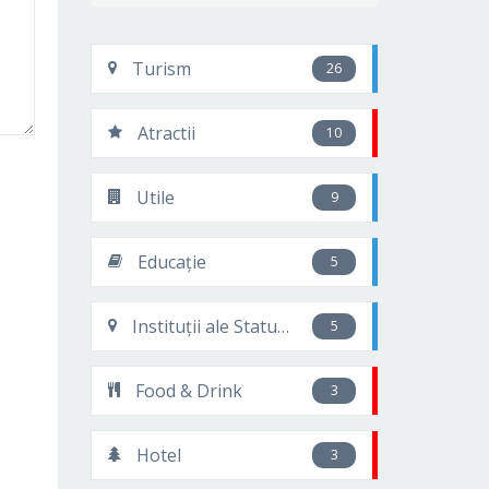
Turism
26
Atractii
10
Utile
9
Educație
5
Instituții ale Statului
5
Food & Drink
3
Hotel
3