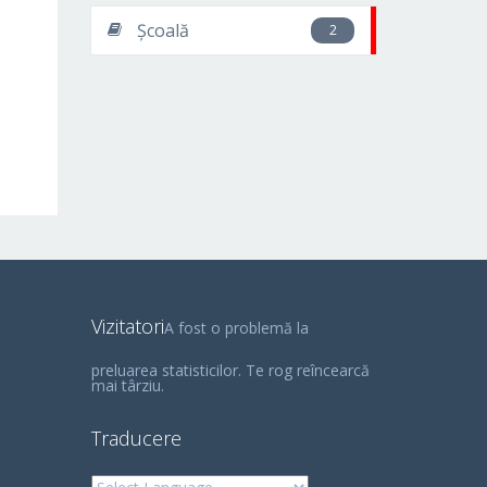
Școală
2
Vizitatori
A fost o problemă la
preluarea statisticilor. Te rog reîncearcă
mai târziu.
Traducere