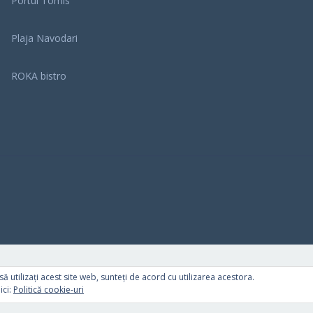
Portul Tomis
Plaja Navodari
ROKA bistro
ă utilizați acest site web, sunteți de acord cu utilizarea acestora.
ici:
Politică cookie-uri