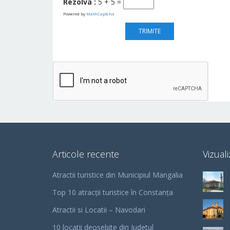
Rezolva :
5 + 5 =
Powered by
MathCaptcha
Articole recente
Vizuali
Atractii turistice din Municipiul Mangalia
Top 10 atracții turistice în Constanța
Atractii si Locatii – Navodari
10 locatii deosebite din Judetul