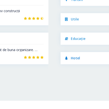
 parintii la acest muzeu. Mi...
Utile
in Constanta
Educație
e plaja Modern de am urcat p...
Hotel