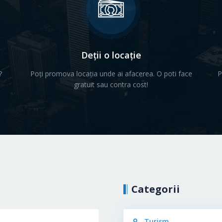
Deții o locație
?
Poți promova locația unde ai afacerea. O poti face
P
gratuit sau contra cost!
Categorii
ațională și Arheologie
Turism