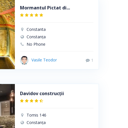
Mormantul Pictat di...
Constanta
Constanța
No Phone
Vasile Teodor
1
Davidov construcții
Tomis 146
Constanța