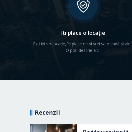
Iți place o locație
Ești intr-o locație, îți place ție și vrei sa o vadă și alții
O poți descrie aici!
Recenzii
Muzeul de Istorie N