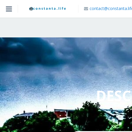
contact@constanta.lif
Acasa
Blog
Caută Locație
DESC