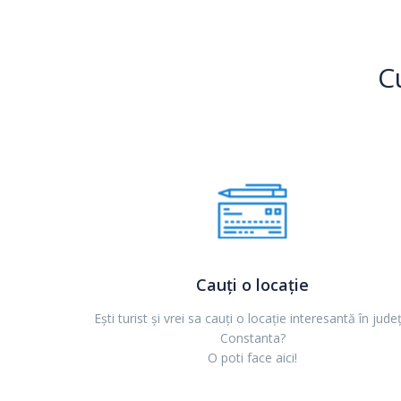
C
Cauți o locație
Ești turist și vrei sa cauți o locație interesantă în județ
Constanta?
O poti face aici!