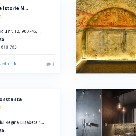
Istorie N...
diu nr. 12, 900745, ...
ța
 618 763
anta Life
1
Constanta
ul Regina Elisabeta 1...
ța