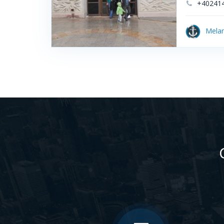
+40241
Melan