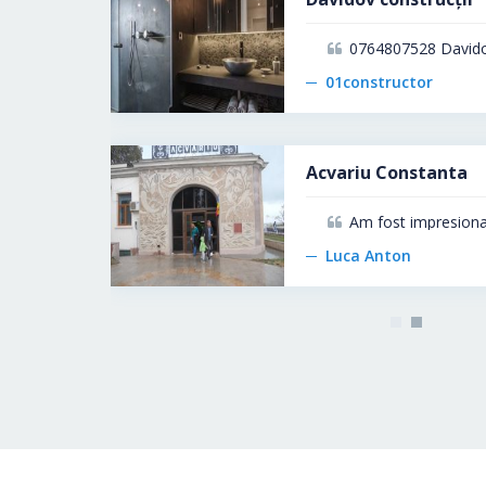
Cand eram mic ma duceau
VasileIonel
Mormantul Pictat d
eși se c...
Nu mai stiu ce cautam p
VasileIonel