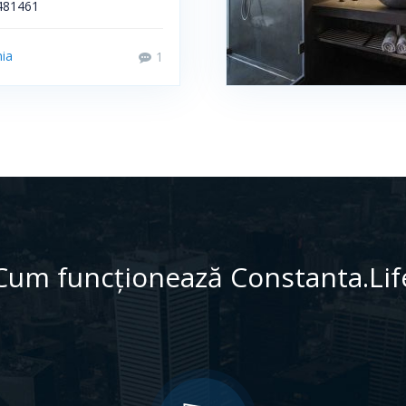
481461
ia
1
Cum funcționează Constanta.Lif