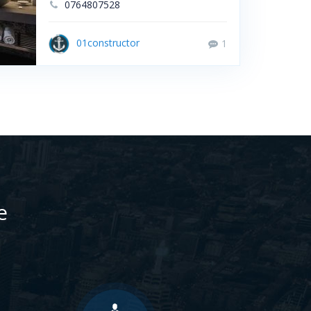
0764807528
01constructor
1
e