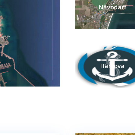
Năvodari
Hârșova