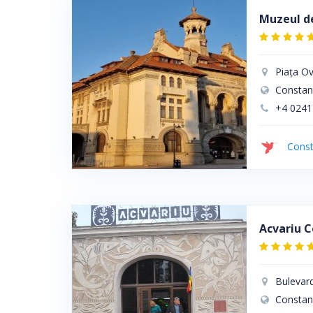
Muzeul de 
Piața Ovi
Constan
+4 0241
Const
Acvariu 
Bulevard
Constan