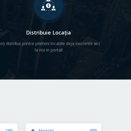
Distribuie Locația
oți distribui printre prieteni locațiile deja existente aici
la noi in portal!
(26)
Atractii
(10)